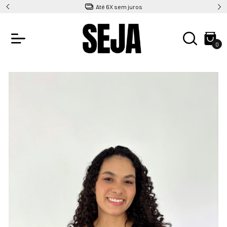
Até 6X sem juros
0