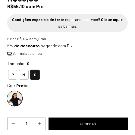
R$55,10
com
Pix
Condições especiais de frete
esperando por você!
Clique aqui
e
saiba mais
6
x de
R$9,67
sem juros
5% de desconto
pagando com Pix
Ver mais detalhes
Tamanho:
G
G
P
M
Cor:
Preto