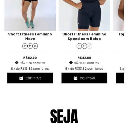
Short Fitness Feminino
Short Fitness Feminino
Top 
Move
Speed com Bolso
P
M
G
P
M
G
R$82,90
R$82,90
R$78,76
com
Pix
R$78,76
com
Pix
6
x de
R$13,82
sem juros
6
x de
R$13,82
sem juros
6
x d
COMPRAR
COMPRAR