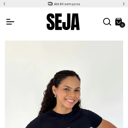
Até 6X sem juros
0