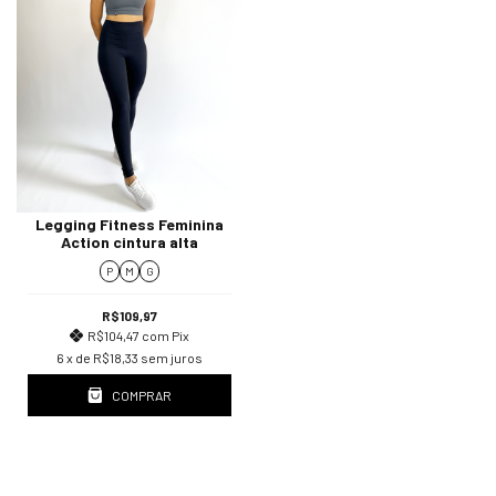
Legging Fitness Feminina
Action cintura alta
P
M
G
R$109,97
R$104,47
com
Pix
6
x de
R$18,33
sem juros
COMPRAR